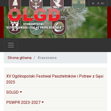
Przejdź
A
A
A-
A
A+
do
treści
Strona główna
Kraszewice
Główna nawigacja
XV Ogólnopolski Festiwal Pasztetników i Potraw z Gęsi
2025
SOLGD
PSWPR 2023-2027