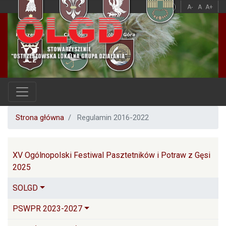
Przejdź
A
A
A-
A
A+
do
treści
Strona główna
Regulamin 2016-2022
Główna nawigacja
XV Ogólnopolski Festiwal Pasztetników i Potraw z Gęsi
2025
SOLGD
PSWPR 2023-2027