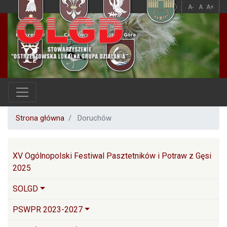
Przejdź
A
A
A-
A
A+
do
treści
Strona główna
Doruchów
Główna nawigacja
XV Ogólnopolski Festiwal Pasztetników i Potraw z Gęsi
2025
SOLGD
PSWPR 2023-2027