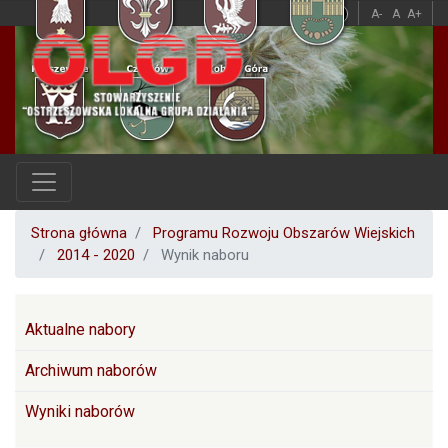
Przejdź
A
A
A-
A
A+
do
treści
Strona główna
Programu Rozwoju Obszarów Wiejskich
2014 - 2020
Wynik naboru
PROW
Aktualne nabory
Archiwum naborów
Wyniki naborów