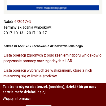
Nabór
6/2017/G
Terminy składania wniosków:
2017-10-13
-
2017-10-27
Zakres nr 6/2017/G Zachowanie dziedzictwa lokalnego
Lista operacji zgodnych z ogłoszeniem naboru wniosków o
przyznanie pomocy oraz zgodnych z LSR
Lista operacji wybranych ze wskazaniem, które z nich
mieszczą się w limicie środków
Lista operacji niewybranych
Ta strona używa ciasteczek (cookies), dzięki którym nasz
serwis może działać lepiej.
Protokół z posiedzenia Rady
Więcej informacji