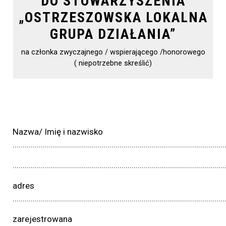
DO STOWARZYSZENIA
„OSTRZESZOWSKA LOKALNA
GRUPA DZIAŁANIA”
na członka zwyczajnego / wspierającego /honorowego
( niepotrzebne skreślić)
Nazwa/ Imię i nazwisko
.........................................................................................................
.........................................................................................................
adres
.........................................................................................................
zarejestrowana