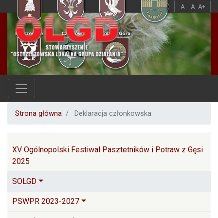
Przejdź
A
A
A-
A
A+
do
treści
Strona główna
Deklaracja członkowska
Główna nawigacja
XV Ogólnopolski Festiwal Pasztetników i Potraw z Gęsi
2025
SOLGD
PSWPR 2023-2027