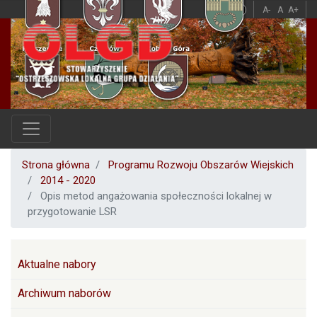
Przejdź
A
A
A-
A
A+
do
treści
Strona główna
Programu Rozwoju Obszarów Wiejskich
2014 - 2020
Opis metod angażowania społeczności lokalnej w
przygotowanie LSR
PROW
Aktualne nabory
Archiwum naborów