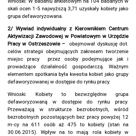
Wnioski: W badaniu ankietowym na 104 badanych w
skali ocen 1-5 najwyższą 3,71 uzyskały kobiety jako
grupa defaworyzowana.
2/ Wywiad indywidualny z Kierownikiem Centrum
Aktywizacji Zawodowej w Powiatowym w Urzędzie
Pracy w Ostrzeszowie –
obejmował
dyskusję dot.
celów strategii obejmujących zakresem tworzenie
miejsc pracy przez osoby podejmujące jak i
prowadzące działalność gospodarczą. Ważnym
elementem spotkania była kwestia kobiet jako grupy
defaworyzowanej w dostępie do rynku pracy.
Wnioski: Kobiety to bezwzględnie grupa
defaworyzowaną w dostępie do rynku pracy.
Przeważają w strukturze bezrobotnych, wśród
bezrobotnych pozostających bez pracy powyżej 12
m-cy na 611 osób aż 475 to kobiety (stan na
30.06.2015). Wpływ na to mają: rola kobiety w