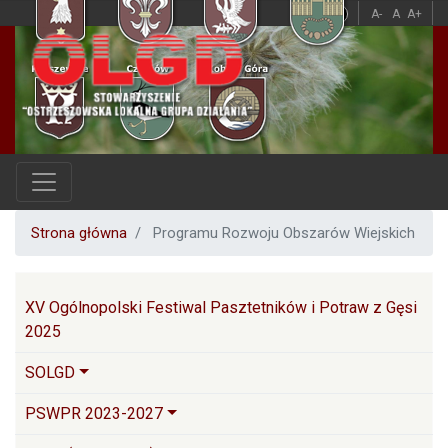
Przejdź
A
A
A-
A
A+
do
treści
Strona główna
Programu Rozwoju Obszarów Wiejskich
Główna nawigacja
XV Ogólnopolski Festiwal Pasztetników i Potraw z Gęsi
2025
SOLGD
PSWPR 2023-2027